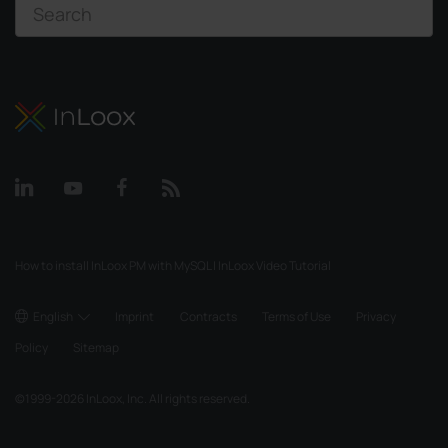
How to install InLoox PM with MySQL | InLoox Video Tutorial
English
Imprint
Contracts
Terms of Use
Privacy
Policy
Sitemap
©
1999-2026
InLoox, Inc. All rights reserved.