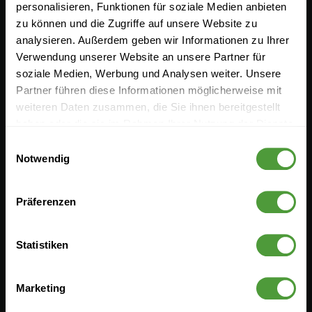
personalisieren, Funktionen für soziale Medien anbieten
zu können und die Zugriffe auf unsere Website zu
Events
Career
analysieren. Außerdem geben wir Informationen zu Ihrer
Download
Contact
Verwendung unserer Website an unsere Partner für
soziale Medien, Werbung und Analysen weiter. Unsere
InLoox ROI Calculator
Partners
Partner führen diese Informationen möglicherweise mit
Submit a Ticket
weiteren Daten zusammen, die Sie ihnen bereitgestellt
haben oder die sie im Rahmen Ihrer Nutzung der Dienste
Project Management
gesammelt haben.
Einwilligungsauswahl
Knowledge
Notwendig
Präferenzen
Latest in InLoox Blog
Statistiken
Resistance is not futile: How to benefit from knowledge
management without turning into a Borg Collective
5 Questions Critical Infrastructure Operators Must Ask
Marketing
Themselves