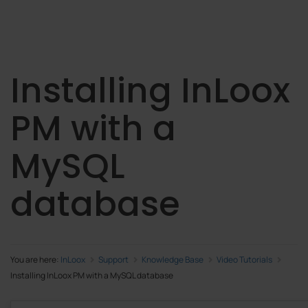
Installing InLoox
PM with a
MySQL
database
You are here:
InLoox
Support
Knowledge Base
Video Tutorials
Installing InLoox PM with a MySQL database