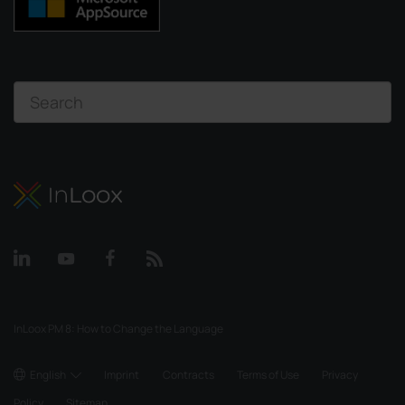
InLoox PM 8: How to Change the Language
English
Imprint
Contracts
Terms of Use
Privacy
Policy
Sitemap