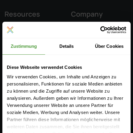
Resources
Company
Documentation
InLoox Media Center
Events
Career
Zustimmung
Details
Über Cookies
Download
Contact
InLoox ROI Calculator
Partners
Diese Webseite verwendet Cookies
Submit a Ticket
Wir verwenden Cookies, um Inhalte und Anzeigen zu
personalisieren, Funktionen für soziale Medien anbieten
Project Management
zu können und die Zugriffe auf unsere Website zu
Knowledge
analysieren. Außerdem geben wir Informationen zu Ihrer
Verwendung unserer Website an unsere Partner für
soziale Medien, Werbung und Analysen weiter. Unsere
Partner führen diese Informationen möglicherweise mit
Latest in InLoox Blog
weiteren Daten zusammen, die Sie ihnen bereitgestellt