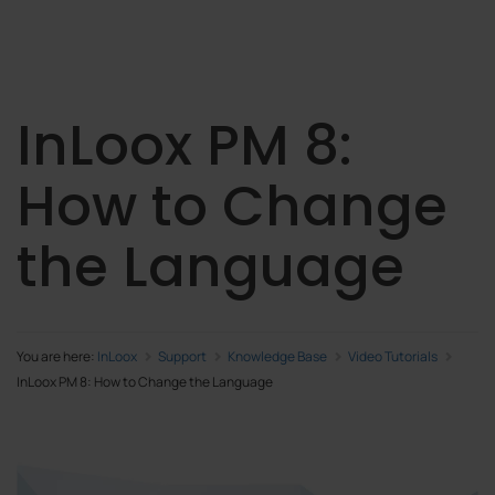
InLoox PM 8:
How to Change
the Language
You are here:
InLoox
Support
Knowledge Base
Video Tutorials
InLoox PM 8: How to Change the Language