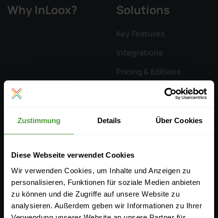
Why InLoox?
Solutions
Key Features
Integrations
Pricing & Editions
Resources
Company
Zustimmung
Details
Über Cookies
Documentation
InLoox Media Center
Events
Career
Diese Webseite verwendet Cookies
Wir verwenden Cookies, um Inhalte und Anzeigen zu
Download
Contact
personalisieren, Funktionen für soziale Medien anbieten
InLoox ROI Calculator
Partners
zu können und die Zugriffe auf unsere Website zu
analysieren. Außerdem geben wir Informationen zu Ihrer
Submit a Ticket
Verwendung unserer Website an unsere Partner für