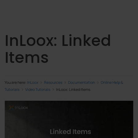
InLoox: Linked
Items
You are here:
InLoox
Resources
Documentation
Online Help &
Tutorials
Video Tutorials
InLoox: Linked Items