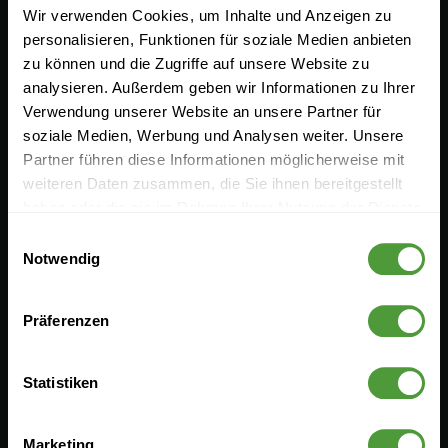
Resources
Company
Wir verwenden Cookies, um Inhalte und Anzeigen zu
personalisieren, Funktionen für soziale Medien anbieten
Documentation
InLoox Media Center
zu können und die Zugriffe auf unsere Website zu
analysieren. Außerdem geben wir Informationen zu Ihrer
Events
Career
Verwendung unserer Website an unsere Partner für
Download
Contact
soziale Medien, Werbung und Analysen weiter. Unsere
Partner führen diese Informationen möglicherweise mit
InLoox ROI Calculator
Partners
weiteren Daten zusammen, die Sie ihnen bereitgestellt
haben oder die sie im Rahmen Ihrer Nutzung der Dienste
Submit a Ticket
gesammelt haben.
Einwilligungsauswahl
Project Management
Notwendig
Knowledge
Präferenzen
Latest in InLoox Blog
Statistiken
Resistance is not futile: How to benefit from knowledge
management without turning into a Borg Collective
Marketing