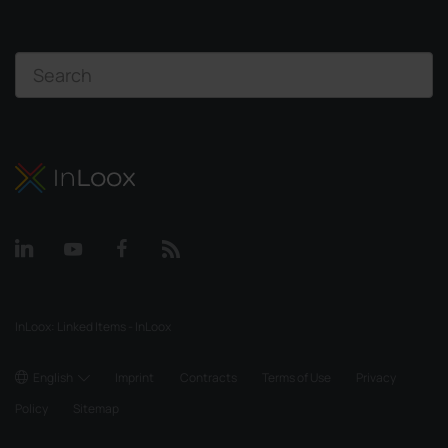
InLoox: Linked Items - InLoox
English
Imprint
Contracts
Terms of Use
Privacy
Policy
Sitemap