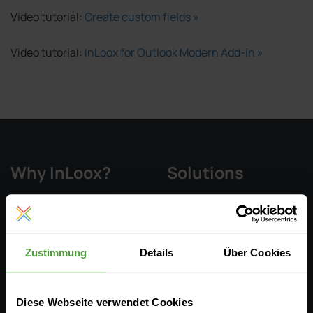
Video tutorial:
Create custom fields »
Video tutorial:
InLoox for Outlook Modern Add-in »
Why InLoox?
Solutions
Key Features
Integrations
Zustimmung
Details
Über Cookies
Pricing & Editions
Diese Webseite verwendet Cookies