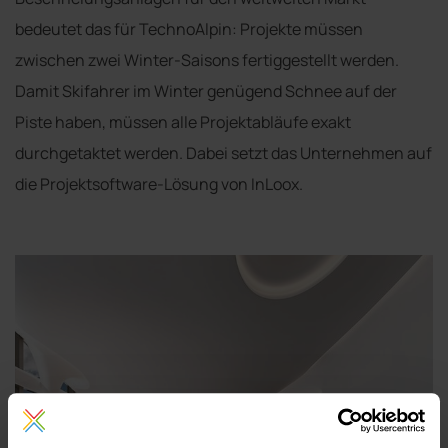
bedeutet das für TechnoAlpin: Projekte müssen
zwischen zwei Winter-Saisons fertiggestellt werden.
Damit Skifahrer im Winter genügend Schnee auf der
Piste haben, müssen alle Projektabläufe exakt
durchgetaktet werden. Dabei setzt das Unternehmen auf
die Projektsoftware-Lösung von InLoox.