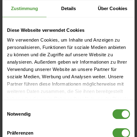
Zustimmung
Details
Über Cookies
Diese Webseite verwendet Cookies
Brückner Architekten
Wir verwenden Cookies, um Inhalte und Anzeigen zu
personalisieren, Funktionen für soziale Medien anbieten
Die Elbphilharmonie musste einige Herausforderungen
zu können und die Zugriffe auf unsere Website zu
analysieren. Außerdem geben wir Informationen zu Ihrer
im Projektmanagement meistern. Der Innenausbau des
Verwendung unserer Website an unsere Partner für
Penthouses in der Elbphilharmonie wurde aber
soziale Medien, Werbung und Analysen weiter. Unsere
plangenau innerhalb von nur 2 Jahren fertiggestellt -
Partner führen diese Informationen möglicherweise mit
dank der in InLoox erstellten minutiösen Projektplanung.
weiteren Daten zusammen, die Sie ihnen bereitgestellt
haben oder die sie im Rahmen Ihrer Nutzung der Dienste
Der Clou: Alle Bauteile wurden in Bayern gefertigt und
gesammelt haben.
Einwilligungsauswahl
dann nach Hamburg transportiert und wurden dort quasi
Notwendig
wie Lego-Steine zusammengesteckt.
Präferenzen